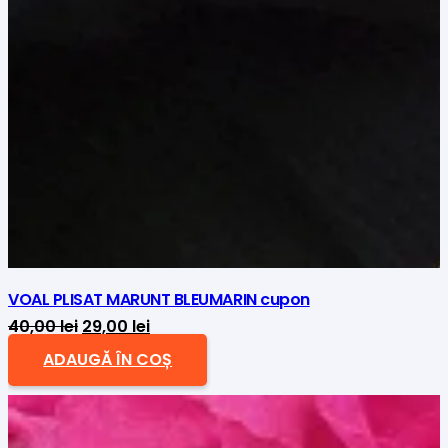
VOAL PLISAT MARUNT BLEUMARIN cupon
Prețul
Prețul
40,00
lei
29,00
lei
inițial
curent
ADAUGĂ ÎN COȘ
a
este:
fost:
29,00 lei.
40,00 lei.