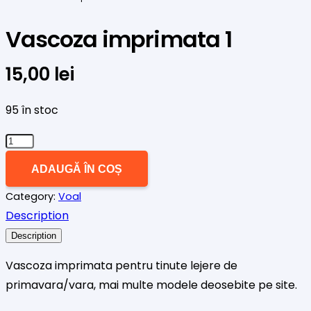
Vascoza imprimata 1
15,00
lei
95 în stoc
Cantitate
Vascoza
ADAUGĂ ÎN COȘ
imprimata
Category:
Voal
1
Description
Description
Vascoza imprimata pentru tinute lejere de
primavara/vara, mai multe modele deosebite pe site.