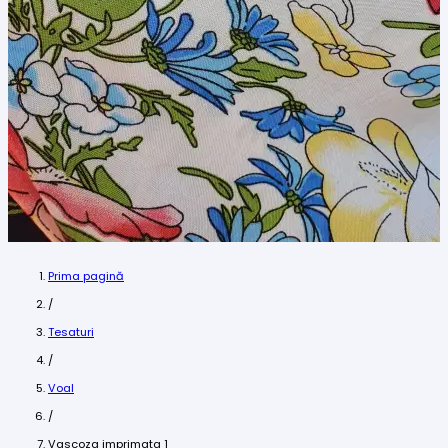
Prima pagină
/
Tesaturi
/
Voal
/
Vascoza imprimata 1