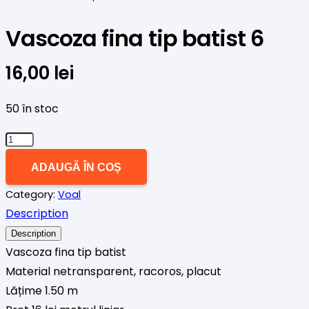
Vascoza fina tip batist 6
16,00
lei
50 în stoc
Cantitate
Vascoza
ADAUGĂ ÎN COȘ
fina
Category:
Voal
tip
Description
batist
6
Description
Vascoza fina tip batist
Material netransparent, racoros, placut
Lățime 1.50 m