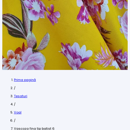
Prima pagină
/
Tesaturi
/
Voal
/
Vascoza fina tip batist 6