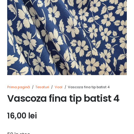
Prima pagină
/
Tesaturi
/
Voal
/
Vascoza fina tip batist 4
Vascoza fina tip batist 4
16,00
lei