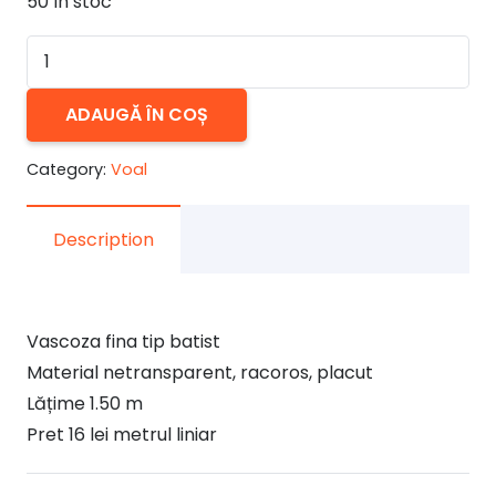
50 în stoc
Cantitate
Vascoza
fina
ADAUGĂ ÎN COȘ
tip
Category:
Voal
batist
4
Description
Vascoza fina tip batist
Material netransparent, racoros, placut
Lățime 1.50 m
Pret 16 lei metrul liniar