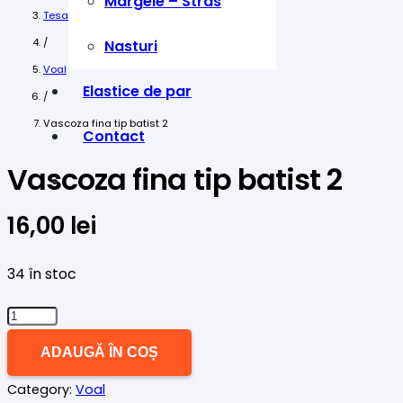
Margele – Stras
Tesaturi
/
Nasturi
Voal
Elastice de par
/
Vascoza fina tip batist 2
Contact
Vascoza fina tip batist 2
16,00
lei
34 în stoc
Cantitate
Vascoza
ADAUGĂ ÎN COȘ
fina
Category:
Voal
tip