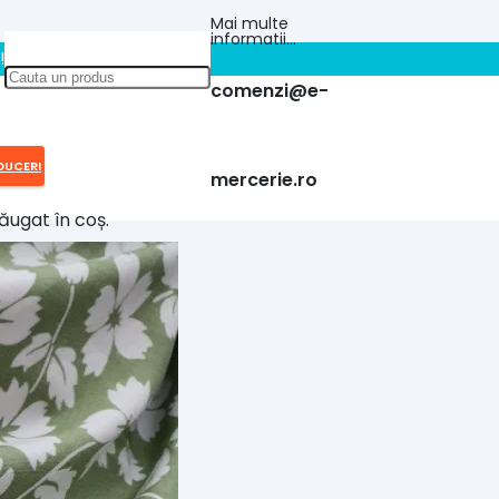
Mai multe
informatii…
!!
comenzi@e-
DUCERI
mercerie.ro
ăugat în coș.