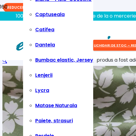
REDUCERI!
Captuseala
100% aici gasiti tot ce aveti nevoie de la o mercerie
Catifea
Dantela
LICHIDARI DE STOC – RE
Bumbac elastic, Jersey
produs
a fost ad
🔍
Lenjerii
Lycra
Matase Naturala
Paiete, strasuri
Perdele