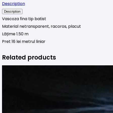
Description
batist
Description
2
Vascoza fina tip batist
Material netransparent, racoros, placut
Lățime 1.50 m
Pret 16 lei metrul liniar
Related products