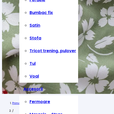
Bumbac fix
Satin
Stofa
Tricot trening, pulover
Tul
Voal
Accesorii
Fermoare
Prima pagină
/