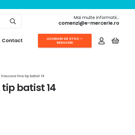
Mai multe informatii…
comenzi@e-mercerie.ro
LICHIDARI DE STOC –
Contact
REDUCERI
Vascoza fina tip batist 14
tip batist 14