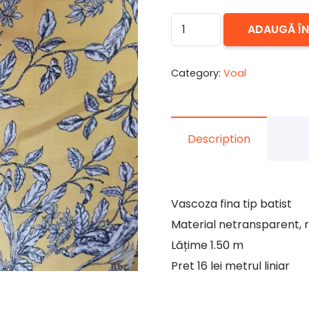
Cantitate
ADAUGĂ Î
Vascoza
fina
Category:
Voal
tip
batist
14
Description
Vascoza fina tip batist
Material netransparent, 
Lățime 1.50 m
Pret 16 lei metrul liniar