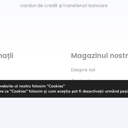
carduri de credit și transferuri bancare
ații
Magazinul nost
Despre noi
Contact
website-ul nostru folosim "Cookies"
Politica de „Cookies”
re ce "Cookies" folosim și cum aceștia pot fi dezactivații urmând paș
s
G.D.P.R.
Termeni și condiții