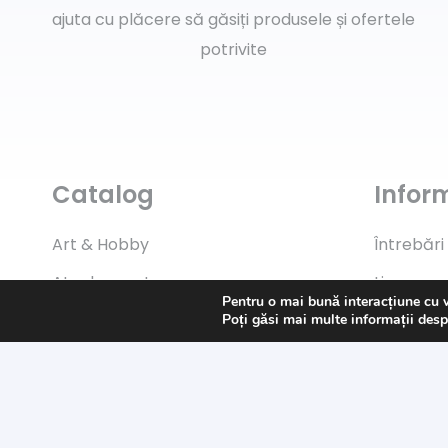
ajuta cu plăcere să găsiți produsele și ofertele
potrivite
Catalog
Inform
Art & Hobby
Întrebări
Ata de cusut
Livrare
Pentru o mai bună interacțiune cu 
Pasmanterie
Returns
Poți găsi mai multe informații desp
Tesaturi
Payment
Accesorii