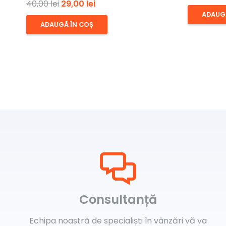
Prețul
Prețul
40,00
lei
29,00
lei
ADAUG
inițial
curent
ADAUGĂ ÎN COȘ
a
este:
fost:
29,00 lei.
40,00 lei.
Consultanță
Echipa noastră de specialiști în vânzări vă va