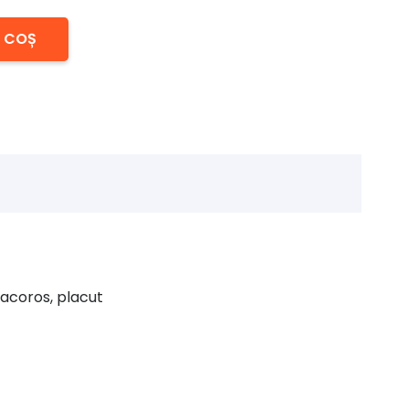
N COȘ
racoros, placut