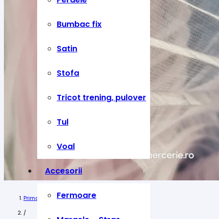
Bumbac fix
Satin
Stofa
Tricot trening, pulover
Tul
Voal
Accesorii
Fermoare
Prima pagină
/