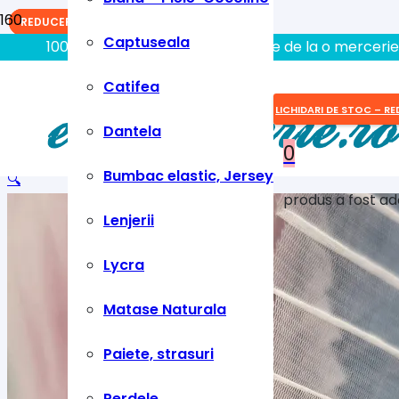
REDUCERI!
REDUCERI!
REDUCERI!
Captuseala
100% aici gasiti tot ce aveti nevoie de la o mercerie
Catifea
LICHIDARI DE STOC – RE
Dantela
0
Bumbac elastic, Jersey
🔍
produs
a fost ad
Lenjerii
Lycra
Matase Naturala
Paiete, strasuri
Perdele