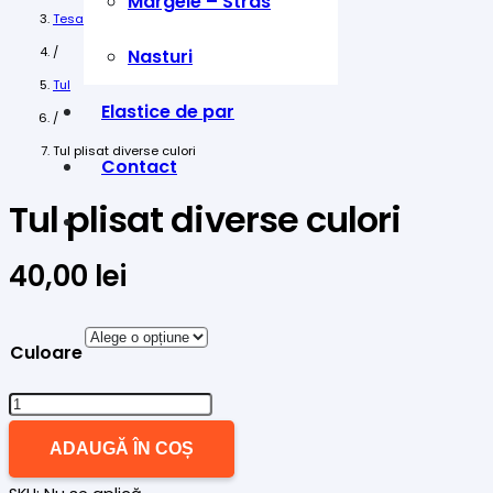
Margele – Stras
Tesaturi
/
Nasturi
Tul
Elastice de par
/
Tul plisat diverse culori
Contact
Tul plisat diverse culori
40,00
lei
Culoare
Cantitate
Tul
ADAUGĂ ÎN COȘ
plisat