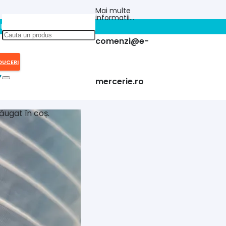
Mai multe
informatii…
!!
comenzi@e-
DUCERI
mercerie.ro
ăugat în coș.