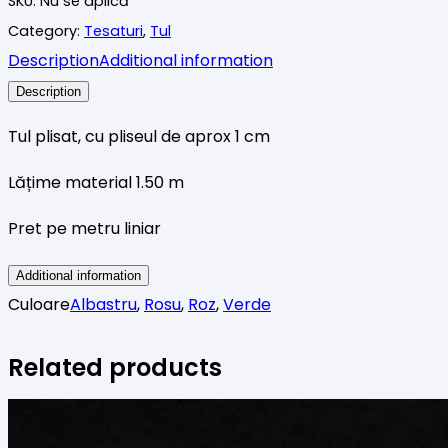
SKU:
Nu se aplică
diverse
Category:
Tesaturi
,
Tul
culori
Description
Additional information
Description
Tul plisat, cu pliseul de aprox 1 cm
Lățime material 1.50 m
Pret pe metru liniar
Additional information
Culoare
Albastru
,
Rosu
,
Roz
,
Verde
Related products