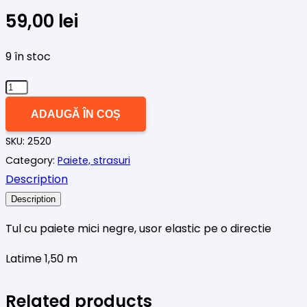
59,00
lei
9 în stoc
Cantitate
Tul
ADAUGĂ ÎN COȘ
paiete
SKU:
2520
mici
Category:
Paiete, strasuri
negre
Description
Description
Tul cu paiete mici negre, usor elastic pe o directie
Latime 1,50 m
Related products