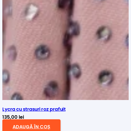
Lycra cu strasuri roz prafuit
135,00
lei
ADAUGĂ ÎN COȘ