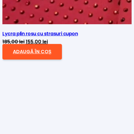
Lycra plin rosu cu strasuri cupon
Prețul
Prețul
185,00
lei
155,00
lei
inițial
curent
ADAUGĂ ÎN COȘ
a
este:
fost:
155,00 lei.
185,00 lei.