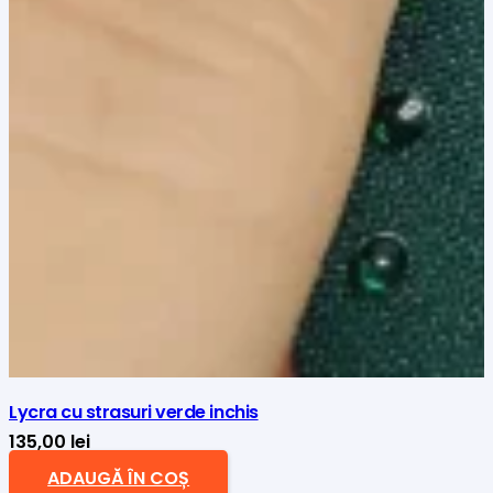
Lycra cu strasuri verde inchis
135,00
lei
ADAUGĂ ÎN COȘ