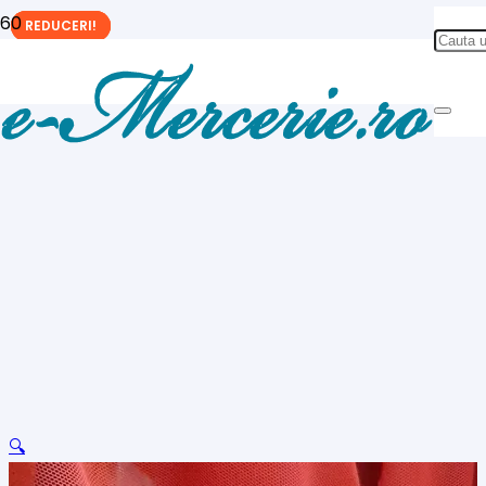
REDUCERI!
REDUCERI!
REDUCERI!
🔍