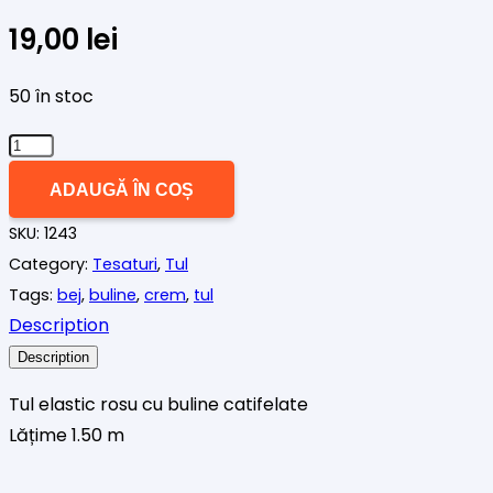
19,00
lei
50 în stoc
Cantitate
Tul
ADAUGĂ ÎN COȘ
elastic
SKU:
1243
rosu
Category:
Tesaturi
,
Tul
cu
Tags:
bej
,
buline
,
crem
,
tul
buline
Description
mari
Description
Tul elastic rosu cu buline catifelate
Lățime 1.50 m