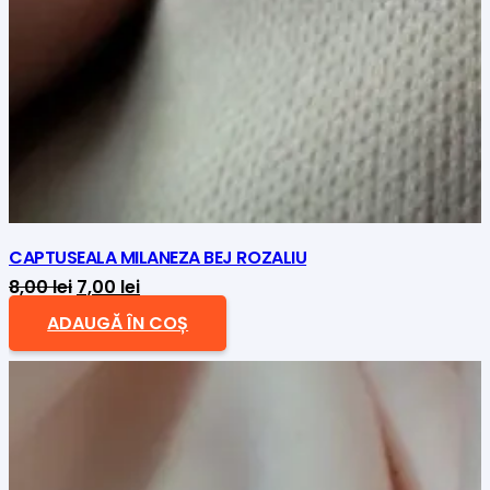
CAPTUSEALA MILANEZA BEJ ROZALIU
Prețul
Prețul
8,00
lei
7,00
lei
inițial
curent
ADAUGĂ ÎN COȘ
a
este:
fost:
7,00 lei.
8,00 lei.