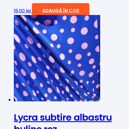
18,00
lei
ADAUGĂ ÎN COȘ
Lycra subtire albastru