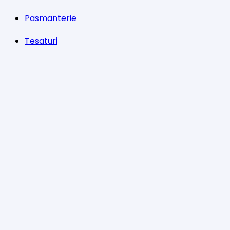
Pasmanterie
Tesaturi
Accesorii
Informații
Întrebări
Livrare
Returns
Payments
Magazinul nostru