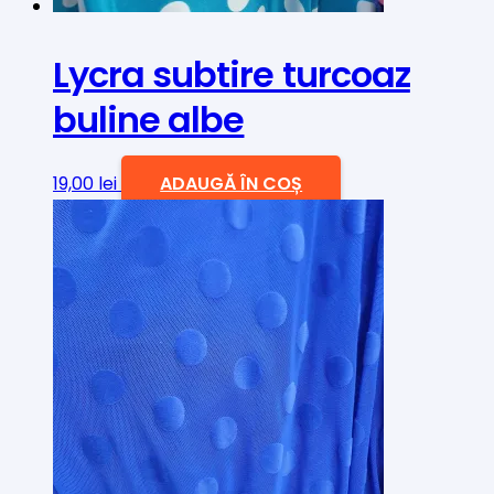
Lycra subtire turcoaz
buline albe
19,00
lei
ADAUGĂ ÎN COȘ