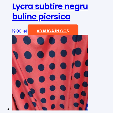
Lycra subtire negru
buline piersica
19,00
lei
ADAUGĂ ÎN COȘ