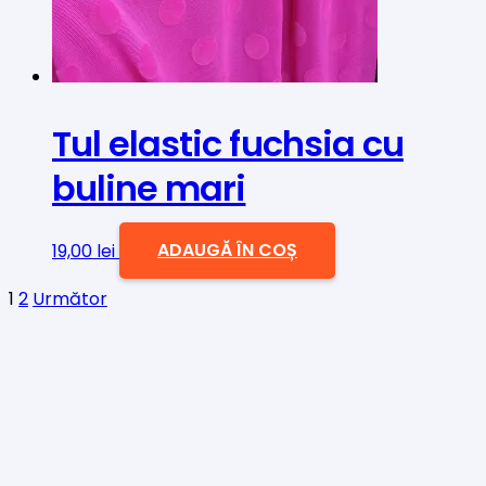
Tul elastic fuchsia cu
buline mari
19,00
lei
ADAUGĂ ÎN COȘ
Paginație
1
2
Următor
articole