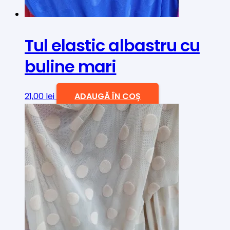
Tul elastic albastru cu
buline mari
21,00
lei
ADAUGĂ ÎN COȘ