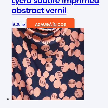
Lycra subtire imprimeu
abstract vernil
19,00
lei
ADAUGĂ ÎN COȘ