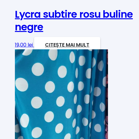
Lycra subtire rosu buline
negre
19,00
lei
CITEȘTE MAI MULT