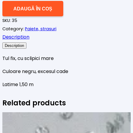
Tul
ADAUGĂ ÎN COȘ
cu
SKU:
35
sclipici
Category:
Paiete, strasuri
mare
Description
negru
Description
Tul fix, cu sclipici mare
Culoare negru, excesul cade
Latime 1,50 m
Related products