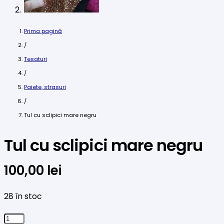
Prima pagină
/
Tesaturi
/
Paiete, strasuri
/
Tul cu sclipici mare negru
Tul cu sclipici mare negru
100,00
lei
28 în stoc
Cantitate