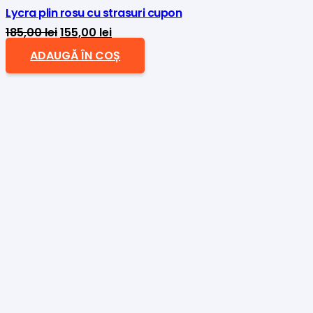
Lycra plin rosu cu strasuri cupon
Prețul
Prețul
185,00
lei
155,00
lei
inițial
curent
ADAUGĂ ÎN COȘ
a
este:
fost:
155,00 lei.
185,00 lei.