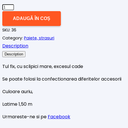
Cantitate
Tul
ADAUGĂ ÎN COȘ
cu
SKU:
36
sclipici
Category:
Paiete, strasuri
mare
Description
auriu
Description
Tul fix, cu sclipici mare, excesul cade
Se poate folosi la confectionarea diferitelor accesorii
Culoare auriu,
Latime 1,50 m
Urmareste-ne si pe
Facebook