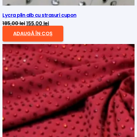
Lycra plin alb cu strasuri cupon
Prețul
Prețul
185,00
lei
155,00
lei
inițial
curent
ADAUGĂ ÎN COȘ
a
este:
fost:
155,00 lei.
185,00 lei.