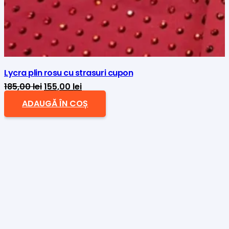
Lycra plin rosu cu strasuri cupon
Prețul
Prețul
185,00
lei
155,00
lei
inițial
curent
ADAUGĂ ÎN COȘ
a
este:
fost:
155,00 lei.
185,00 lei.