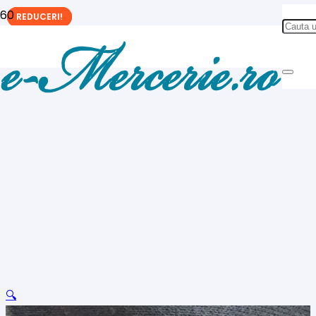
REDUCERI!
REDUCERI!
REDUCERI!
🔍