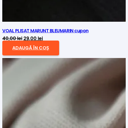
VOAL PLISAT MARUNT BLEUMARIN cupon
Prețul
Prețul
40,00
lei
29,00
lei
inițial
curent
ADAUGĂ ÎN COȘ
a
este:
fost:
29,00 lei.
40,00 lei.