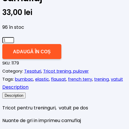
33,00
lei
96 în stoc
Cantitate
Tricot
ADAUGĂ ÎN COȘ
trening,
SKU:
1179
vatuit,
Category:
Tesaturi
,
Tricot trening, pulover
gri
Tags:
bumbac
,
elastic
,
flausat
,
french terry
,
trening
,
vatuit
camuflaj
Description
Description
Tricot pentru treninguri, vatuit pe dos
Nuante de gri in imprimeu camuflaj