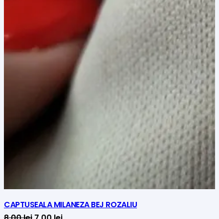
CAPTUSEALA MILANEZA BEJ ROZALIU
Prețul
Prețul
8,00
lei
7,00
lei