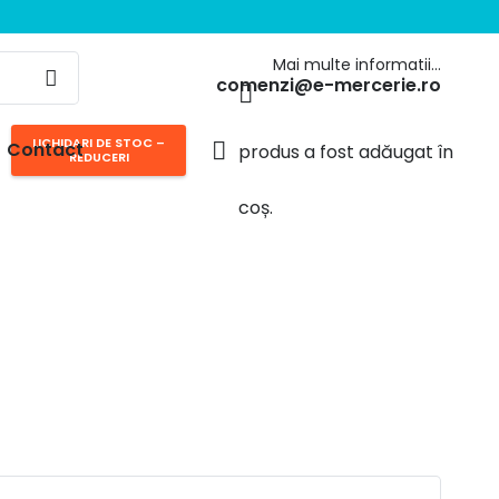
Mai multe informatii…
comenzi@e-mercerie.ro
LICHIDARI DE STOC –
Contact
produs
a fost adăugat în
REDUCERI
coș.