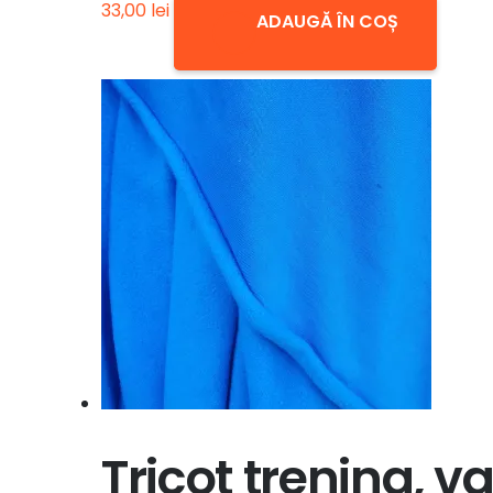
33,00
lei
ADAUGĂ ÎN COȘ
Tricot trening, va