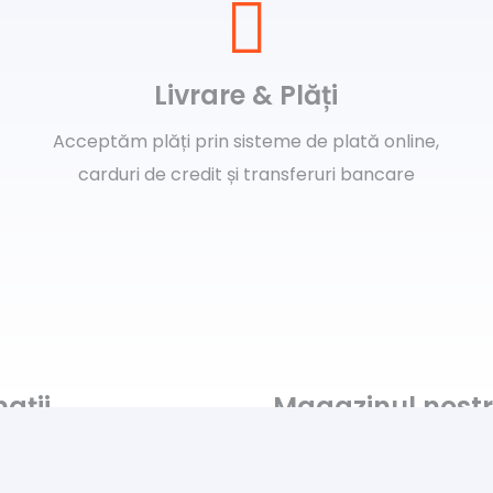
Livrare & Plăți
Acceptăm plăți prin sisteme de plată online,
carduri de credit și transferuri bancare
ații
Magazinul nost
Despre noi