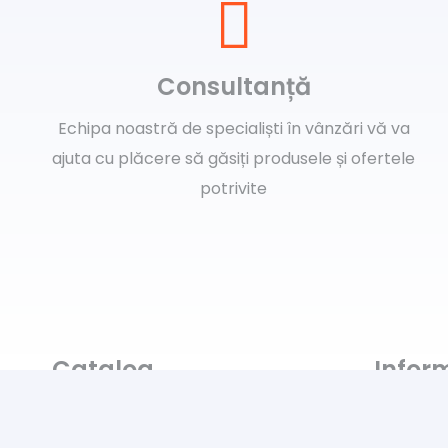
Consultanță
Echipa noastră de specialiști în vânzări vă va
ajuta cu plăcere să găsiți produsele și ofertele
potrivite
Catalog
Inform
Art & Hobby
Întrebări