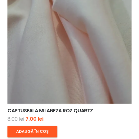
CAPTUSEALA MILANEZA ROZ QUARTZ
Prețul
Prețul
8,00
lei
7,00
lei
inițial
curent
ADAUGĂ ÎN COȘ
a
este: