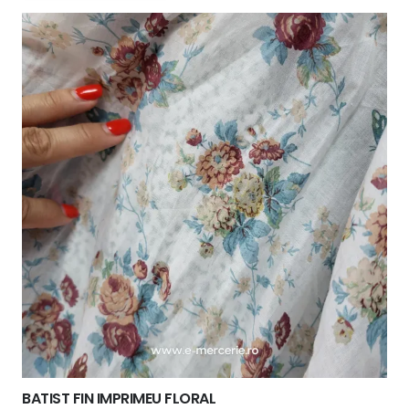
fost:
7,00 lei.
8,00 lei.
BATIST FIN IMPRIMEU FLORAL