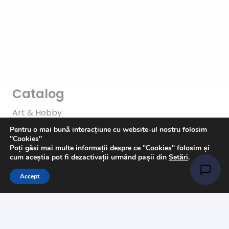
Catalog
Art & Hobby
Pentru o mai bună interacțiune cu website-ul nostru folosim
Ata de cusut
"Cookies"
Poți găsi mai multe informații despre ce "Cookies" folosim și
Pasmanterie
cum aceștia pot fi dezactivații urmând pașii din
Setări
.
Tesaturi
Accept
Accesorii
Informații