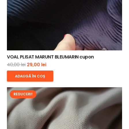
VOAL PLISAT MARUNT BLEUMARIN cupon
Prețul
Prețul
40,00
lei
29,00
lei
inițial
curent
ADAUGĂ ÎN COȘ
a
este:
fost:
29,00 lei.
REDUCERI!
40,00 lei.