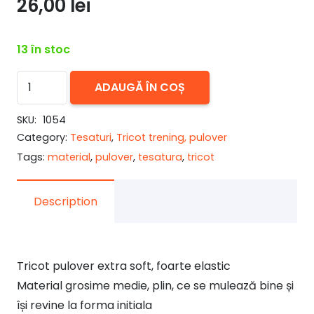
26,00
lei
13 în stoc
Cantitate
ADAUGĂ ÎN COȘ
Tricot
subtire
SKU:
1054
Category:
Tesaturi
,
Tricot trening, pulover
pulover
Tags:
material
,
pulover
,
tesatura
,
tricot
Waves
Violet
Description
Tricot pulover extra soft, foarte elastic
Material grosime medie, plin, ce se mulează bine și
își revine la forma initiala