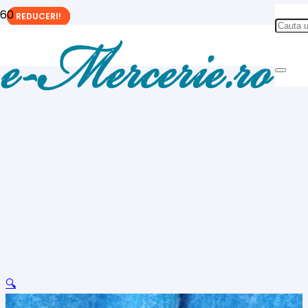
REDUCERI!
REDUCERI!
REDUCERI!
🔍