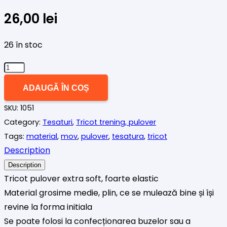
26,00
lei
26 în stoc
Cantitate
Tricot
ADAUGĂ ÎN COȘ
subtire
SKU:
1051
pulover
Category:
Tesaturi
,
Tricot trening, pulover
turcoaz
Tags:
material
,
mov
,
pulover
,
tesatura
,
tricot
intens
Description
Description
Tricot pulover extra soft, foarte elastic
Material grosime medie, plin, ce se mulează bine și își
revine la forma initiala
Se poate folosi la confecționarea buzelor sau a