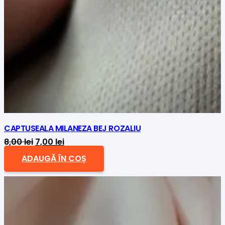
CAPTUSEALA MILANEZA BEJ ROZALIU
Prețul
Prețul
8,00
lei
7,00
lei
inițial
curent
ADAUGĂ ÎN COȘ
a
este:
fost:
7,00 lei.
8,00 lei.