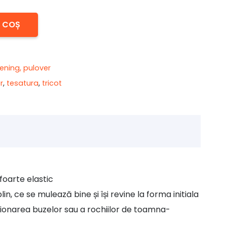
N COȘ
rening, pulover
r
,
tesatura
,
tricot
 foarte elastic
n, ce se mulează bine și își revine la forma initiala
ționarea buzelor sau a rochiilor de toamna-