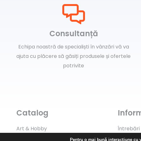
Consultanță
Echipa noastră de specialiști în vânzări vă va
ajuta cu plăcere să găsiți produsele și ofertele
potrivite
Catalog
Inform
Art & Hobby
Întrebări
Pentru o mai bună interacțiune cu 
Ata de cusut
Livrare