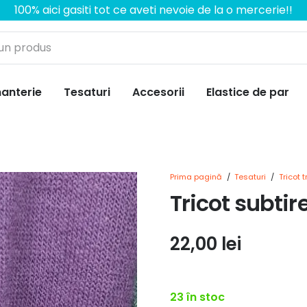
100% aici gasiti tot ce aveti nevoie de la o mercerie!!
anterie
Tesaturi
Accesorii
Elastice de par
Prima pagină
/
Tesaturi
/
Tricot 
Tricot subti
22,00
lei
23 în stoc