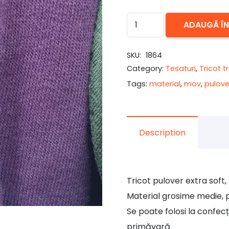
Cantitate
ADAUGĂ Î
Tricot
subtire
SKU:
1864
pulover
Category:
Tesaturi
,
Tricot t
mov
Tags:
material
,
mov
,
pulove
cald
Description
Tricot pulover extra soft,
Material grosime medie, pli
Se poate folosi la confec
primăvară