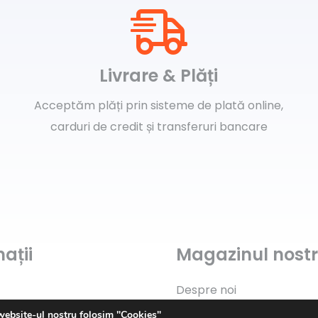
Livrare & Plăți
Acceptăm plăți prin sisteme de plată online,
carduri de credit și transferuri bancare
ații
Magazinul nost
Despre noi
website-ul nostru folosim "Cookies"
Contact