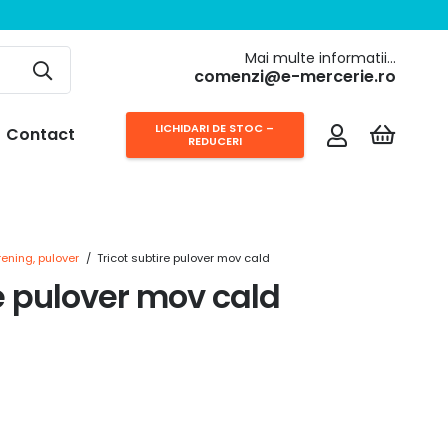
Mai multe informatii…
comenzi@e-mercerie.ro
LICHIDARI DE STOC –
Contact
REDUCERI
trening, pulover
/
Tricot subtire pulover mov cald
re pulover mov cald