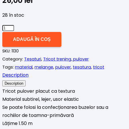
26,00
lei
28 în stoc
Cantitate
Tricot
ADAUGĂ ÎN COȘ
subtire
SKU:
1130
pulover
Category:
Tesaturi
,
Tricot trening, pulover
corai
Tags:
material
,
melange
,
pulover
,
tesatura
,
tricot
Description
Description
Tricot pulover placut ca textura
Material subtirel, lejer, usor elastic
Se poate folosi la confecționarea buzelor sau a
rochiilor de toamna-primăvară
Lățime 1.50 m