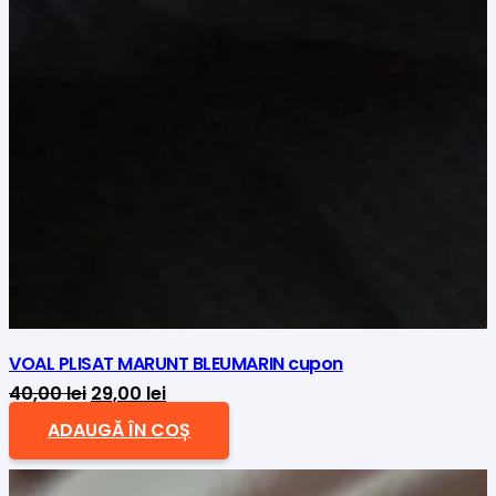
VOAL PLISAT MARUNT BLEUMARIN cupon
Prețul
Prețul
40,00
lei
29,00
lei
inițial
curent
ADAUGĂ ÎN COȘ
a
este:
fost:
29,00 lei.