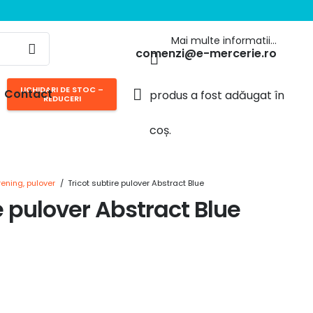
Mai multe informatii…
comenzi@e-mercerie.ro
LICHIDARI DE STOC –
Contact
produs
a fost adăugat în
REDUCERI
coș.
trening, pulover
/
Tricot subtire pulover Abstract Blue
e pulover Abstract Blue