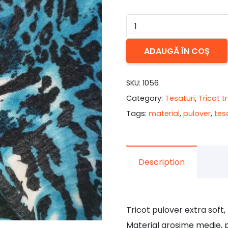
Cantitate
Tricot
ADAUGĂ ÎN COȘ
subtire
pulover
Abstract
SKU:
1056
Blue
Category:
Tesaturi
,
Tricot t
Tags:
material
,
pulover
,
tes
Description
Tricot pulover extra soft,
Material grosime medie, pli