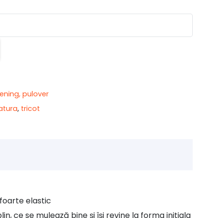
rening, pulover
atura
,
tricot
 foarte elastic
n, ce se mulează bine și își revine la forma initiala