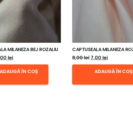
LA MILANEZA BEJ ROZALIU
CAPTUSEALA MILANEZA RO
rețul
Prețul
Prețul
Prețul
,00
lei
8,00
lei
7,00
lei
ițial
curent
inițial
curent
ADAUGĂ ÎN COȘ
ADAUGĂ ÎN COȘ
este:
a
este:
st:
7,00 lei.
fost:
7,00 lei.
00 lei.
8,00 lei.