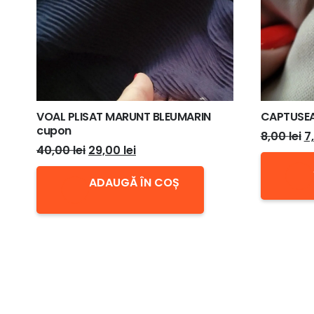
VOAL PLISAT MARUNT BLEUMARIN
CAPTUSEA
cupon
P
8,00
lei
7
Prețul
Prețul
40,00
lei
29,00
lei
in
inițial
curent
a
ADAUGĂ ÎN COȘ
a
este:
fo
fost:
29,00 lei.
8,
40,00 lei.