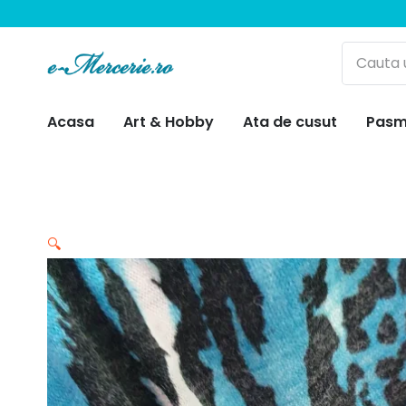
Acasa
Art & Hobby
Ata de cusut
Pasm
🔍