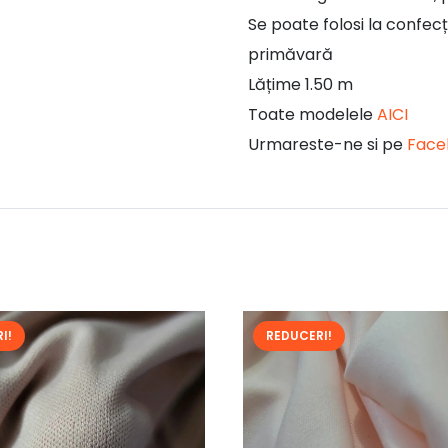
Se poate folosi la confec
primăvară
Lățime 1.50 m
Toate modelele
AICI
Urmareste-ne si pe
Face
I!
REDUCERI!