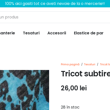
100% aici gasiti tot ce aveti nevoie de la o mercerie!!
anterie
Tesaturi
Accesorii
Elastice de par
Prima pagină
/
Tesaturi
/
Tricot 
Tricot subtir
26,00
lei
28 în stoc