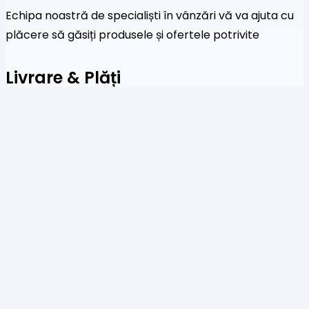
Echipa noastră de specialiști în vânzări vă va ajuta cu
plăcere să găsiți produsele și ofertele potrivite
Livrare & Plăți
Acceptăm plăți prin sisteme de plată online, carduri
de credit și transferuri bancare
Newsletter
Fi primul care a afla despre noile colecții și oferte
speciale
Te rog să introduci o adresă de email validă.
SUBSCRIBE