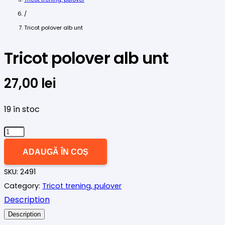
/
Tricot polover alb unt
Tricot polover alb unt
27,00
lei
19 în stoc
Cantitate
Tricot
ADAUGĂ ÎN COȘ
polover
SKU:
2491
alb
Category:
Tricot trening, pulover
unt
Description
Description