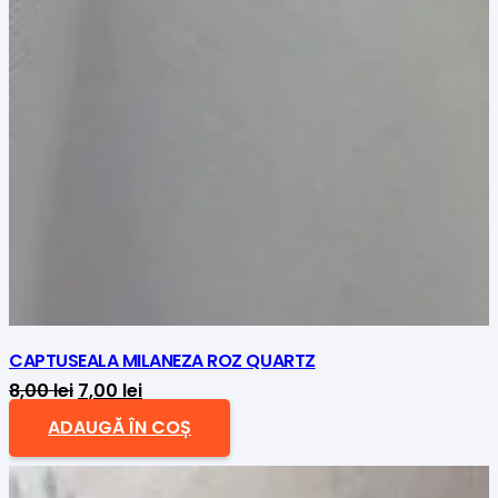
CAPTUSEALA MILANEZA ROZ QUARTZ
Prețul
Prețul
8,00
lei
7,00
lei
inițial
curent
ADAUGĂ ÎN COȘ
a
este:
fost:
7,00 lei.