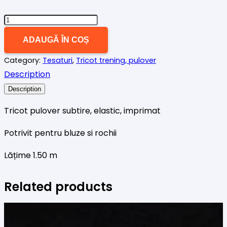
Cantitate
Tricot
ADAUGĂ ÎN COȘ
pulover
Category:
Tesaturi
,
Tricot trening, pulover
subtire
Description
Description
Tricot pulover subtire, elastic, imprimat
Potrivit pentru bluze si rochii
Lățime 1.50 m
Related products