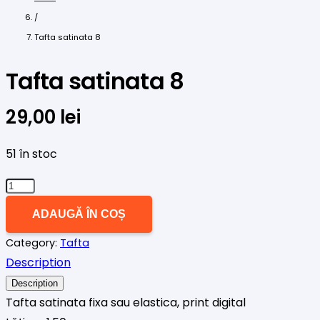
/
Tafta satinata 8
Tafta satinata 8
29,00
lei
51 în stoc
Cantitate
Tafta
ADAUGĂ ÎN COȘ
satinata
Category:
Tafta
8
Description
Description
Tafta satinata fixa sau elastica, print digital