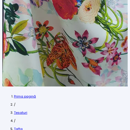
Prima pagină
/
Tesaturi
/
Tafta