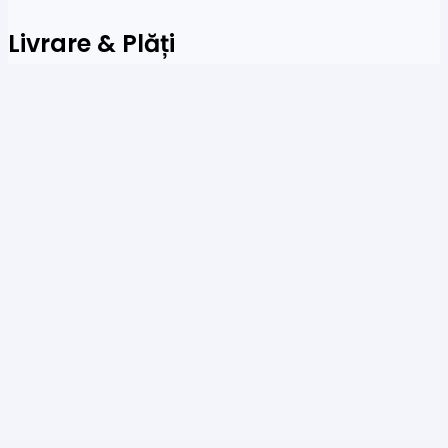
Livrare & Plăți
Acceptăm plăți prin sisteme de plată online, carduri
de credit și transferuri bancare
Newsletter
Fi primul care a afla despre noile colecții și oferte
speciale
Te rog să introduci o adresă de email validă.
SUBSCRIBE