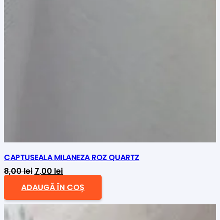
CAPTUSEALA MILANEZA ROZ QUARTZ
Prețul
Prețul
8,00
lei
7,00
lei
inițial
curent
ADAUGĂ ÎN COȘ
a
este:
fost:
7,00 lei.