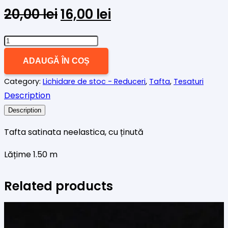
Prețul
Prețul
20,00
lei
16,00
lei
inițial
curent
a
este:
Cantitate
fost:
16,00 lei.
Tafta
ADAUGĂ ÎN COȘ
20,00 lei.
satinata
Category:
Lichidare de stoc - Reduceri
,
Tafta
,
Tesaturi
fixa
Description
galben
pai
Description
Tafta satinata neelastica, cu ținută
Lățime 1.50 m
Related products