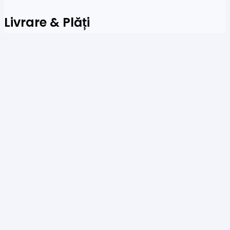
Livrare & Plăți
Acceptăm plăți prin sisteme de plată online, carduri
de credit și transferuri bancare
Newsletter
Fi primul care a afla despre noile colecții și oferte
speciale
Te rog să introduci o adresă de email validă.
SUBSCRIBE