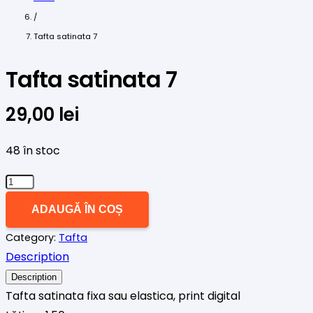
/
Tafta satinata 7
Tafta satinata 7
29,00
lei
48 în stoc
Cantitate
Tafta
ADAUGĂ ÎN COȘ
satinata
Category:
Tafta
7
Description
Description
Tafta satinata fixa sau elastica, print digital