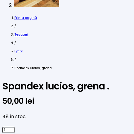
Prima pagină
/
Tesaturi
/
Lycra
/
Spandex lucios, grena .
Spandex lucios, grena .
50,00
lei
48 în stoc
Cantitate