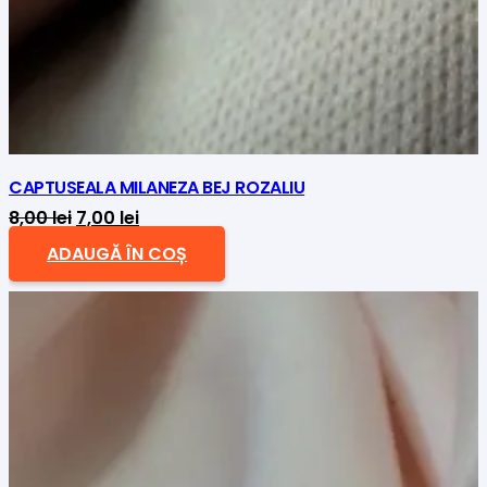
CAPTUSEALA MILANEZA BEJ ROZALIU
Prețul
Prețul
8,00
lei
7,00
lei
inițial
curent
ADAUGĂ ÎN COȘ
a
este:
fost:
7,00 lei.
8,00 lei.