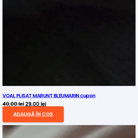
VOAL PLISAT MARUNT BLEUMARIN cupon
Prețul
Prețul
40,00
lei
29,00
lei
inițial
curent
ADAUGĂ ÎN COȘ
a
este:
fost:
29,00 lei.