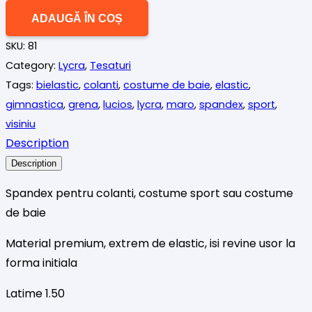
Spandex
ADAUGĂ ÎN COȘ
lucios,
SKU:
81
grena
Category:
Lycra
,
Tesaturi
.
Tags:
bielastic
,
colanti
,
costume de baie
,
elastic
,
gimnastica
,
grena
,
lucios
,
lycra
,
maro
,
spandex
,
sport
,
visiniu
Description
Description
Spandex pentru colanti, costume sport sau costume
de baie
Material premium, extrem de elastic, isi revine usor la
forma initiala
Latime 1.50