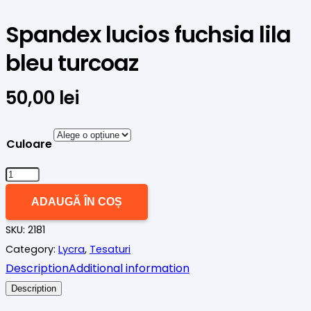
Spandex lucios fuchsia lila
bleu turcoaz
50,00
lei
Culoare
Cantitate
Spandex
ADAUGĂ ÎN COȘ
lucios
SKU:
2181
fuchsia
Category:
Lycra
,
Tesaturi
lila
Description
Additional information
bleu
turcoaz
Description