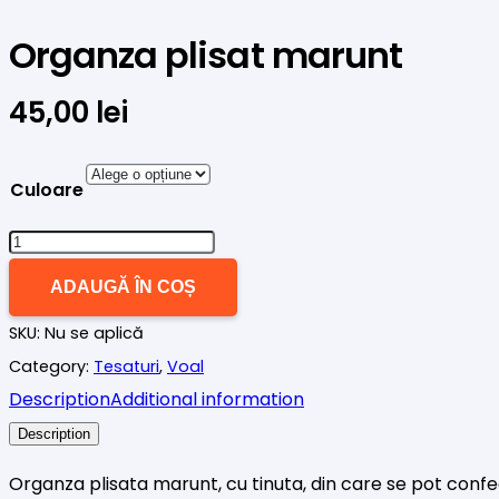
Organza plisat marunt
45,00
lei
Culoare
Cantitate
Organza
ADAUGĂ ÎN COȘ
plisat
SKU:
Nu se aplică
marunt
Category:
Tesaturi
,
Voal
Description
Additional information
Description
Organza plisata marunt, cu tinuta, din care se pot confecț