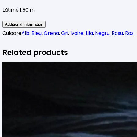
Lățime 1.50 m
Additional information
Culoare
Alb
,
Bleu
,
Grena
,
Gri
,
Ivoire
,
Lila
,
Negru
,
Rosu
,
Roz
Related products