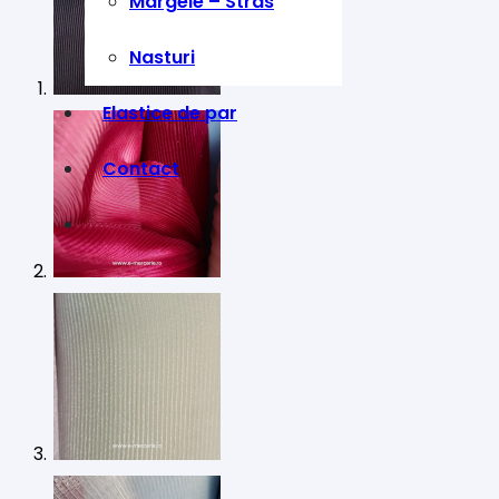
Margele – Stras
Nasturi
Elastice de par
Contact