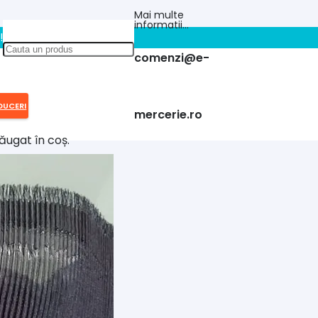
Mai multe
informatii…
!!
comenzi@e-
DUCERI
mercerie.ro
ăugat în coș.