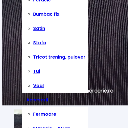
Bumbac fix
Satin
Stofa
Tricot trening, pulover
Tul
Voal
Accesorii
Fermoare