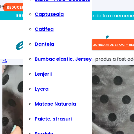
REDUCERI!
Captuseala
100% aici gasiti tot ce aveti nevoie de la o mercerie
Catifea
Dantela
LICHIDARI DE STOC – RE
Bumbac elastic, Jersey
produs
a fost ad
🔍
Lenjerii
Lycra
Matase Naturala
Paiete, strasuri
Perdele