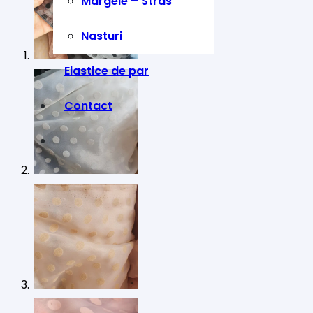
Margele – Stras
Nasturi
Elastice de par
Contact