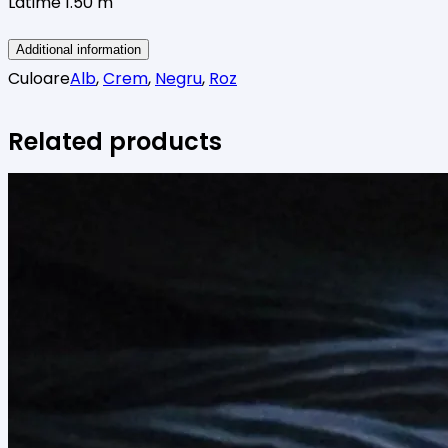
Latime 1.50 m
Additional information
Culoare
Alb
,
Crem
,
Negru
,
Roz
Related products