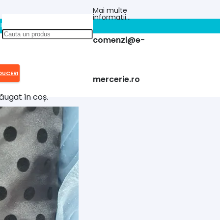
Mai multe
informatii…
!!
comenzi@e-
DUCERI
mercerie.ro
ăugat în coș.