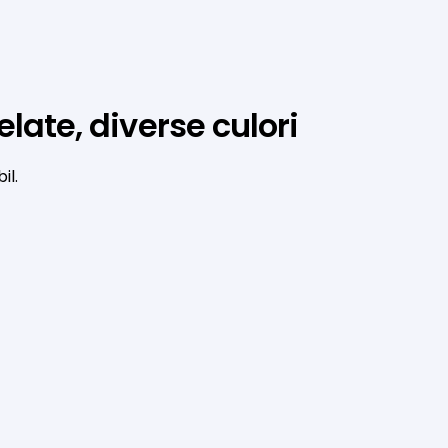
late, diverse culori
il.