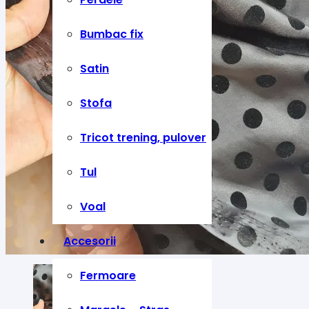
Bumbac fix
Satin
Stofa
Tricot trening, pulover
Tul
Voal
Accesorii
Fermoare