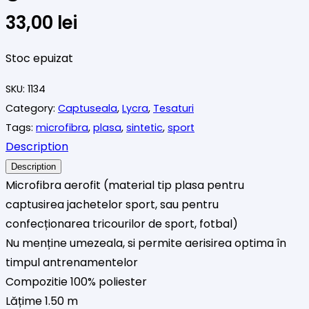
33,00
lei
Stoc epuizat
SKU:
1134
Category:
Captuseala
,
Lycra
,
Tesaturi
Tags:
microfibra
,
plasa
,
sintetic
,
sport
Description
Description
Microfibra aerofit (material tip plasa pentru
captusirea jachetelor sport, sau pentru
confecționarea tricourilor de sport, fotbal)
Nu menține umezeala, si permite aerisirea optima în
timpul antrenamentelor
Compozitie 100% poliester
Lățime 1.50 m