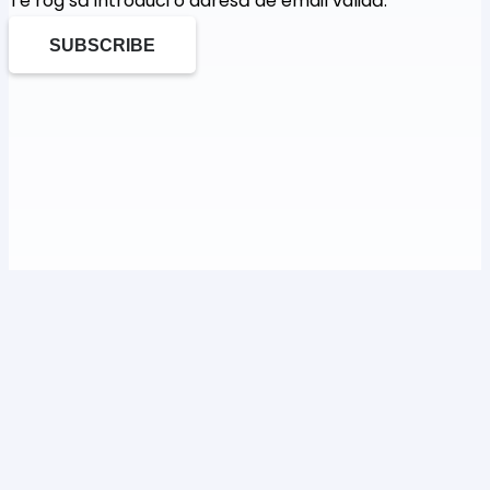
Te rog să introduci o adresă de email validă.
SUBSCRIBE