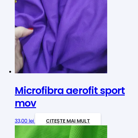
Microfibra aerofit sport
mov
33,00
lei
CITEȘTE MAI MULT