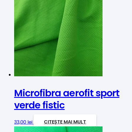
Microfibra aerofit sport
verde fistic
33,00
lei
CITEȘTE MAI MULT