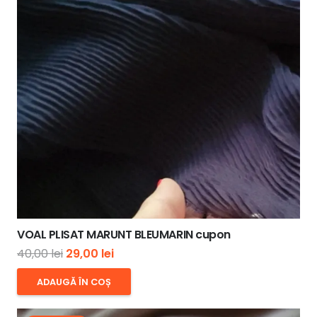
VOAL PLISAT MARUNT BLEUMARIN cupon
Prețul
Prețul
40,00
lei
29,00
lei
inițial
curent
ADAUGĂ ÎN COȘ
a
este:
fost:
29,00 lei.