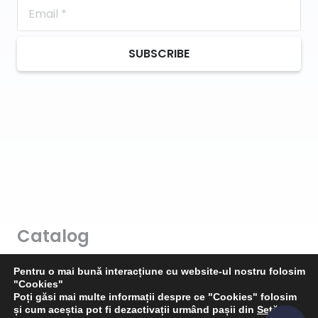
SUBSCRIBE
Catalog
Art & Hobby
Pentru o mai bună interacțiune cu website-ul nostru folosim
"Cookies"
Ata de cusut
Poți găsi mai multe informații despre ce "Cookies" folosim
și cum aceștia pot fi dezactivații urmând pașii din
Setări
.
Pasmanterie