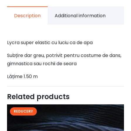
luciu
de
Description
Additional information
apa
Lycra super elastic cu luciu ca de apa
Subțire dar greu, potrivit pentru costume de dans,
gimnastica sau rochii de seara
Lățime 1.50 m
Related products
REDUCERI!