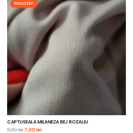
REDUCERI!
40,00 lei.
CAPTUSEALA MILANEZA BEJ ROZALIU
Prețul
Prețul
8,00
lei
7,00
lei