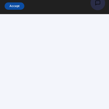
Accept
Tesaturi
Accesorii
Informații
Întrebări
Livrare
Returns
Payments
Magazinul nostru
Despre noi
Contact
Politica de „Cookies”