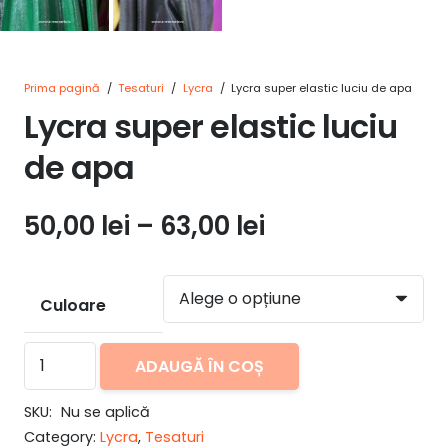
Prima pagină
/
Tesaturi
/
Lycra
/
Lycra super elastic luciu de apa
Lycra super elastic luciu
de apa
Interval
50,00
lei
–
63,00
lei
de
prețuri:
50,00 lei
Culoare
până
Cantitate
la
ADAUGĂ ÎN COȘ
Lycra
63,00 lei
super
SKU:
Nu se aplică
Category:
Lycra
,
Tesaturi
elastic