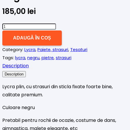
185,00
lei
Cantitate
Lycra
ADAUGĂ ÎN COȘ
negru
Category:
Lycra
,
Paiete, strasuri
,
Tesaturi
cu
Tags:
lycra
,
negru
,
pietre
,
strasuri
strasuri
Description
negre
Description
Lycra plin, cu strasuri din sticla fixate foarte bine,
calitate premium.
Culoare negru
Pretabil pentru rochii de ocazie, costume de dans,
gimnastica, malete elegante, etc