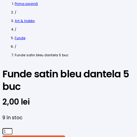
Prima pagină
/
Art & Hobby
/
Funde
/
Funde satin bleu dantela 5 buc
Funde satin bleu dantela 5
buc
2,00
lei
9 în stoc
Cantitate