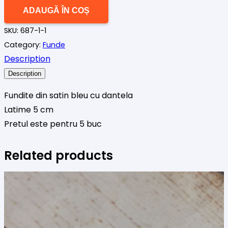
Funde
ADAUGĂ ÎN COȘ
satin
SKU:
687-1-1
bleu
Category:
Funde
dantela
Description
5
buc
Description
Fundite din satin bleu cu dantela
Latime 5 cm
Pretul este pentru 5 buc
Related products