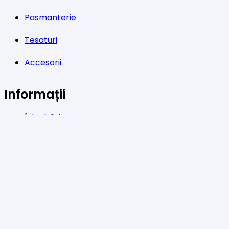
Pasmanterie
Tesaturi
Accesorii
Informații
Întrebări
Livrare
Returns
Payments
Magazinul nostru