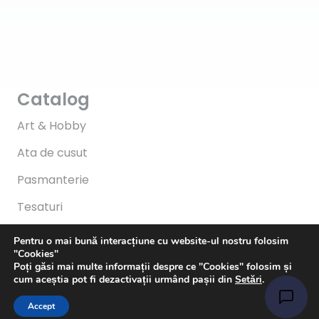
Catalog
Art & Hobby
Ata de cusut
Pasmanterie
Tesaturi
Accesorii
Pentru o mai bună interacțiune cu website-ul nostru folosim
"Cookies"
Informații
Poți găsi mai multe informații despre ce "Cookies" folosim și
cum aceștia pot fi dezactivații urmând pașii din
Setări
.
Întrebări
Accept