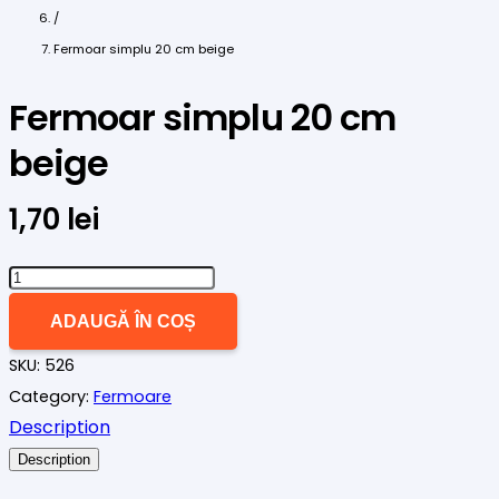
/
Fermoar simplu 20 cm beige
Fermoar simplu 20 cm
beige
1,70
lei
Cantitate
Fermoar
ADAUGĂ ÎN COȘ
simplu
SKU:
526
20
Category:
Fermoare
cm
Description
beige
Description