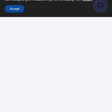
Pasmanterie
Accept
Tesaturi
Accesorii
Informații
Întrebări
Livrare
Returns
Payments
Magazinul nostru
Despre noi
Contact