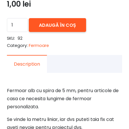
1,00
lei
Cantitate
ADAUGĂ ÎN COȘ
Fermoar
alb
SKU:
92
Category:
Fermoare
la
metru,
spira
Description
5
mm
Fermoar alb cu spira de 5 mm, pentru articole de
casa ce necesita lungime de fermoar
personalizata.
Se vinde la metru liniar, iar dvs puteti taia fix cat
aveti nevoie pentru proiectul dvs.