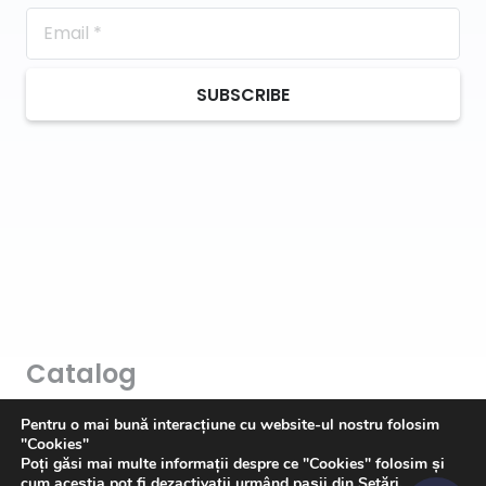
SUBSCRIBE
Catalog
Art & Hobby
Pentru o mai bună interacțiune cu website-ul nostru folosim
"Cookies"
Ata de cusut
Poți găsi mai multe informații despre ce "Cookies" folosim și
cum aceștia pot fi dezactivații urmând pașii din
Setări
.