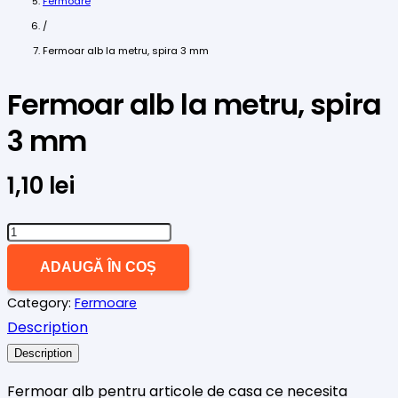
Fermoare
/
Fermoar alb la metru, spira 3 mm
Fermoar alb la metru, spira
3 mm
1,10
lei
Cantitate
Fermoar
ADAUGĂ ÎN COȘ
alb
Category:
Fermoare
la
Description
metru,
spira
Description
3
Fermoar alb pentru articole de casa ce necesita