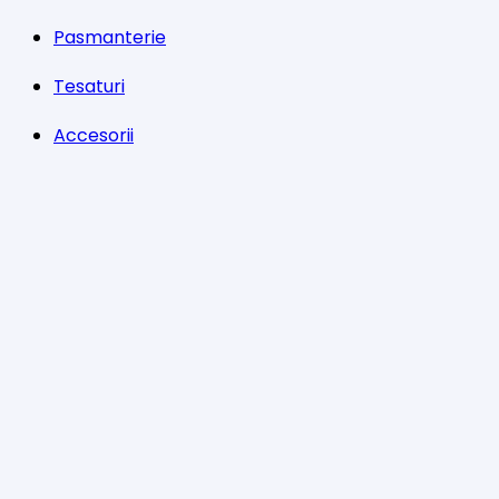
Pasmanterie
Tesaturi
Accesorii
Informații
Întrebări
Livrare
Returns
Payments
Magazinul nostru