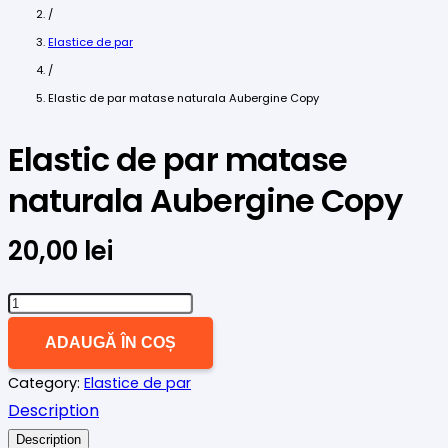
/
Elastice de par
/
Elastic de par matase naturala Aubergine Copy
Elastic de par matase
naturala Aubergine Copy
20,00
lei
Cantitate
Elastic
ADAUGĂ ÎN COȘ
de
Category:
Elastice de par
par
Description
matase
naturala
Description