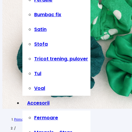
Bumbac fix
Satin
Stofa
Tricot trening, pulover
Tul
Voal
Accesorii
Fermoare
Prima pagină
/