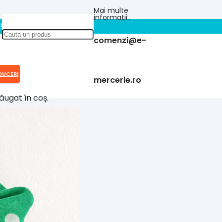
Mai multe
informatii…
!!
comenzi@e-
DUCERI
mercerie.ro
ăugat în coș.