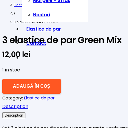
Margele – Stras
Elastice de par
/
Nasturi
3 elastice de par Green Mix
Elastice de par
3 elastice de par Green Mix
Contact
12,00
lei
1 în stoc
Cantitate
ADAUGĂ ÎN COȘ
3
Category:
Elastice de par
elastice
Description
de
Description
par
Green