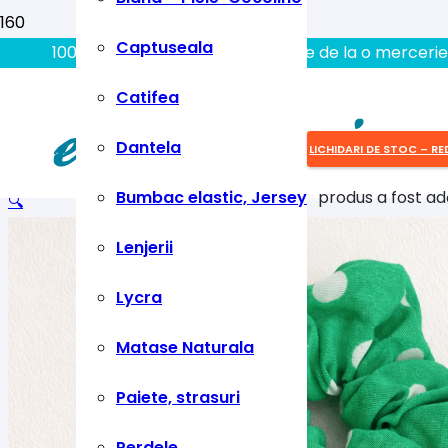
Captuseala
100% aici gasiti tot ce aveti nevoie de la o mercerie
Catifea
Dantela
LICHIDARI DE STOC – RE
Bumbac elastic, Jersey
produs
a fost ad
🔍
Lenjerii
Lycra
Matase Naturala
Paiete, strasuri
Perdele