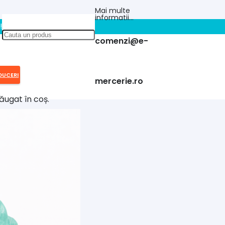
Mai multe
informatii…
!!
comenzi@e-
DUCERI
mercerie.ro
ăugat în coș.