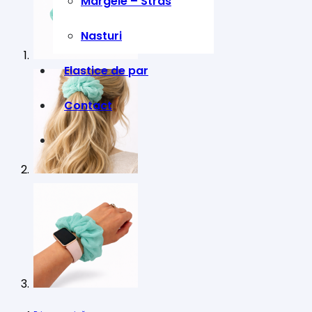
Margele – Stras
Nasturi
Elastice de par
Contact