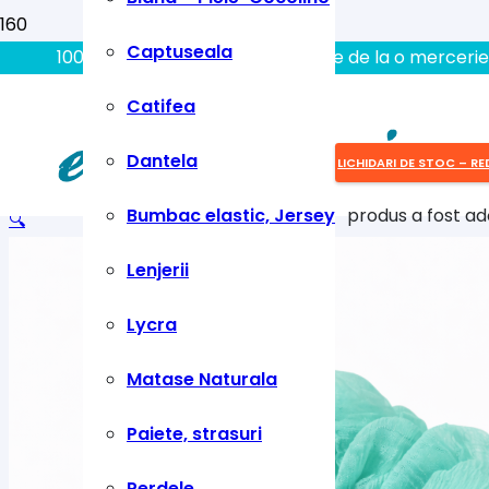
Captuseala
100% aici gasiti tot ce aveti nevoie de la o mercerie
Catifea
Dantela
LICHIDARI DE STOC – RE
Bumbac elastic, Jersey
produs
a fost ad
🔍
Lenjerii
Lycra
Matase Naturala
Paiete, strasuri
Perdele