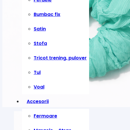
Bumbac fix
Satin
Stofa
Tricot trening, pulover
Tul
Voal
Accesorii
Fermoare