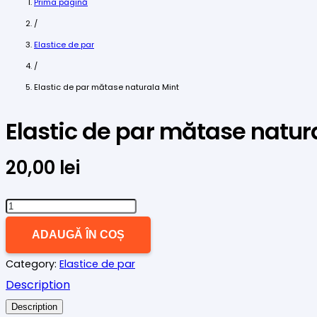
Prima pagină
/
Elastice de par
/
Elastic de par mătase naturala Mint
Elastic de par mătase natur
20,00
lei
Cantitate
Elastic
ADAUGĂ ÎN COȘ
de
Category:
Elastice de par
par
Description
mătase
Description
naturala