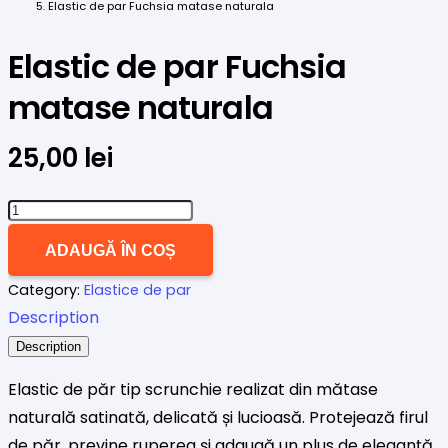
Elastic de par Fuchsia matase naturala
Elastic de par Fuchsia
matase naturala
25,00
lei
Cantitate
Elastic
ADAUGĂ ÎN COȘ
de
Category:
Elastice de par
par
Description
Fuchsia
matase
Description
naturala
Elastic de păr tip scrunchie realizat din mătase
naturală satinată, delicată și lucioasă. Protejează firul
de păr, previne ruperea și adaugă un plus de eleganță