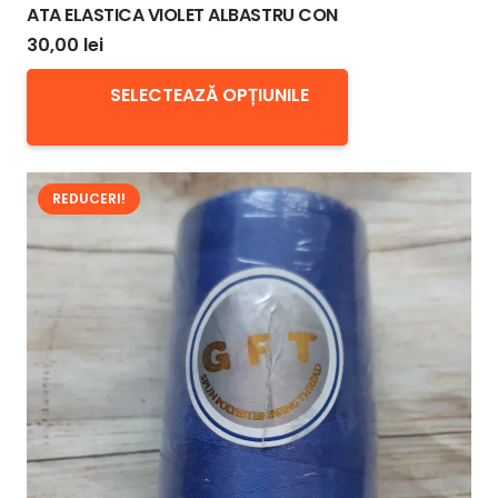
ATA ELASTICA VIOLET ALBASTRU CON
30,00
lei
Acest
SELECTEAZĂ OPȚIUNILE
produs
are
mai
REDUCERI!
multe
variații.
Opțiunile
pot
fi
alese
în
pagina
produsului.