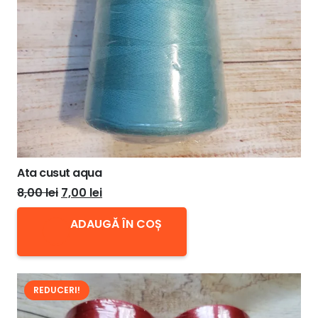
Ata cusut aqua
Prețul
Prețul
8,00
lei
7,00
lei
inițial
curent
ADAUGĂ ÎN COȘ
a
este:
fost:
7,00 lei.
8,00 lei.
REDUCERI!