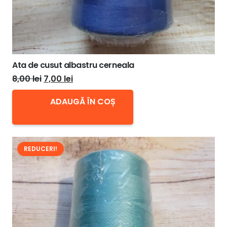
Ata de cusut albastru cerneala
Prețul
Prețul
8,00
lei
7,00
lei
inițial
curent
ADAUGĂ ÎN COȘ
a
este:
fost:
7,00 lei.
8,00 lei.
REDUCERI!