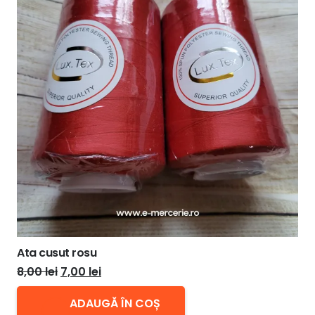
Ata cusut rosu
Prețul
Prețul
8,00
lei
7,00
lei
inițial
curent
ADAUGĂ ÎN COȘ
a
este: