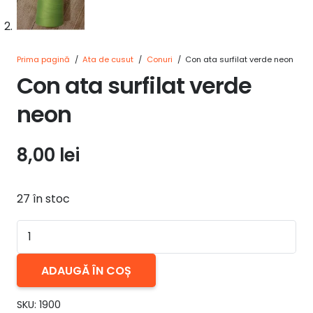
Prima pagină
/
Ata de cusut
/
Conuri
/
Con ata surfilat verde neon
Con ata surfilat verde
neon
8,00
lei
27 în stoc
Cantitate
Con
ata
ADAUGĂ ÎN COȘ
surfilat
SKU:
1900
verde