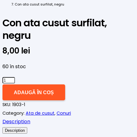
Con ata cusut surfilat, negru
Con ata cusut surfilat,
negru
8,00
lei
60 în stoc
Cantitate
Con
ADAUGĂ ÎN COȘ
ata
SKU:
1903-1
cusut
Category:
Ata de cusut
,
Conuri
surfilat,
Description
negru
Description