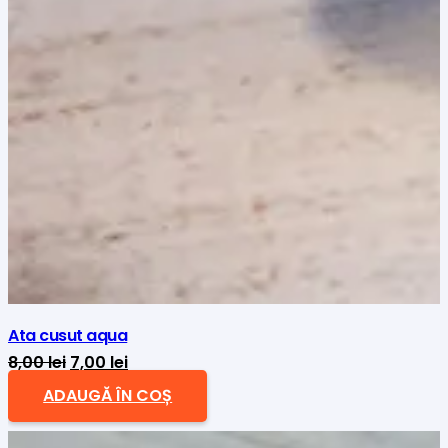
Ata cusut aqua
Prețul
Prețul
8,00
lei
7,00
lei
inițial
curent
ADAUGĂ ÎN COȘ
a
este:
fost:
7,00 lei.