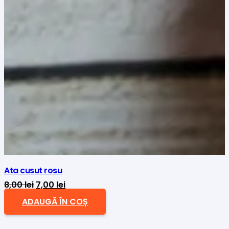
Ata cusut rosu
Prețul
Prețul
8,00
lei
7,00
lei
inițial
curent
ADAUGĂ ÎN COȘ
a
este:
fost:
7,00 lei.