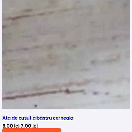
Ata de cusut albastru cerneala
Prețul
Prețul
8,00
lei
7,00
lei