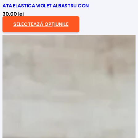
ATA ELASTICA VIOLET ALBASTRU CON
30,00
lei
SELECTEAZĂ OPȚIUNILE
Acest
produs
are
mai
multe
variații.
Opțiunile
pot
fi
alese
în
pagina
produsului.