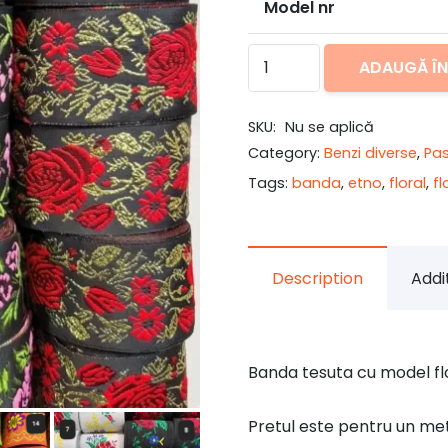
Model nr
Cantitate
ADAUGĂ Î
Banda
tesuta
SKU:
Nu se aplică
floral
Category:
Benzi diverse
,
Pa
traditional
Tags:
banda
,
etno
,
floral
,
fl
Description
Addi
Banda tesuta cu model flora
Pretul este pentru un metr