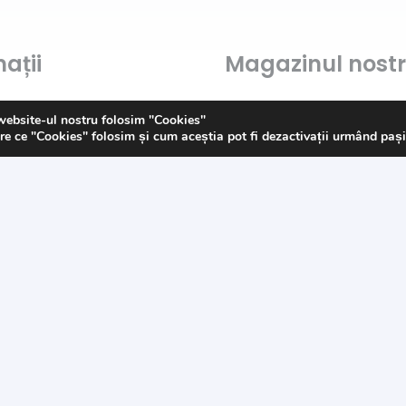
ații
Magazinul nost
Despre noi
website-ul nostru folosim "Cookies"
re ce "Cookies" folosim și cum aceștia pot fi dezactivații urmând paș
Contact
Politica de „Cookies”
s
G.D.P.R.
Termeni și condiții
© 2023 E-Mercerie.ro & D3SignC@ncept