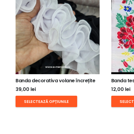
Banda decorativa volane încrețite
Banda tes
39,00
lei
12,00
lei
Acest
SELECTEAZĂ OPȚIUNILE
SELECT
produs
are
mai