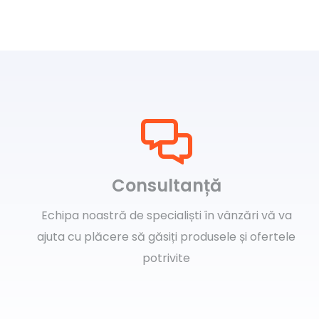
multe
variații.
Opțiunile
pot
fi
alese
în
pagina
produsului.
Consultanță
Echipa noastră de specialiști în vânzări vă va
ajuta cu plăcere să găsiți produsele și ofertele
potrivite