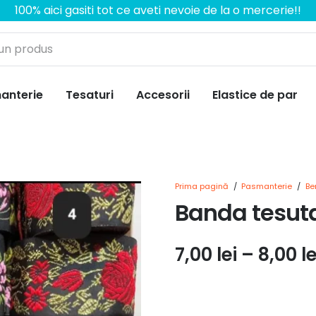
100% aici gasiti tot ce aveti nevoie de la o mercerie!!
anterie
Tesaturi
Accesorii
Elastice de par
Prima pagină
/
Pasmanterie
/
Be
Banda tesuta 
7,00
lei
–
8,00
le