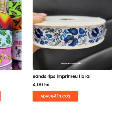
Bands rips imprimeu floral
4,00
lei
Acest
ADAUGĂ ÎN COȘ
produs
are
mai