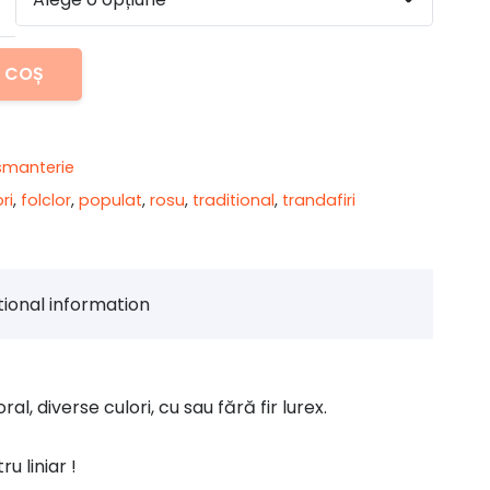
7,00 lei
până
la
N COȘ
8,00 lei
smanterie
ori
,
folclor
,
populat
,
rosu
,
traditional
,
trandafiri
tional information
l, diverse culori, cu sau fără fir lurex.
u liniar !