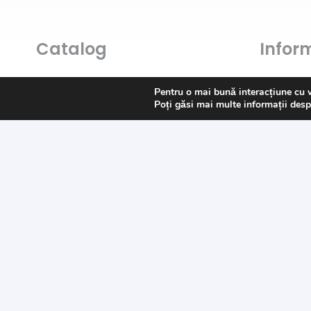
Catalog
Inform
Art & Hobby
Întrebări
Pentru o mai bună interacțiune cu 
Poți găsi mai multe informații desp
Ata de cusut
Livrare
Pasmanterie
Returns
Tesaturi
Payment
Accesorii