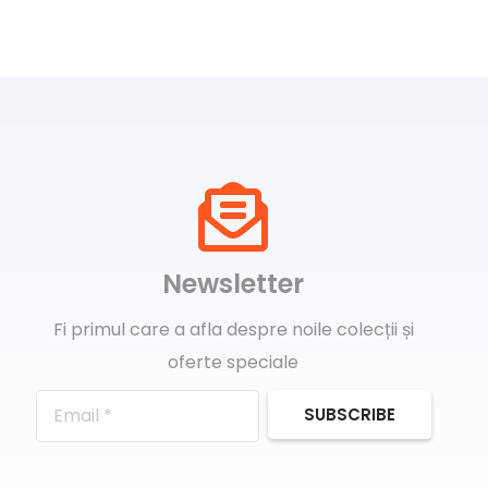
multe
variații.
Opțiunile
pot
fi
alese
în
pagina
produsului.
Newsletter
Fi primul care a afla despre noile colecții și
oferte speciale
SUBSCRIBE