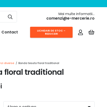
Mai multe informatii…
comenzi@e-mercerie.ro
LICHIDARI DE STOC –
Contact
REDUCERI
nzi diverse
/
Banda tesuta floral traditional
floral traditional
Interval
i
de
prețuri: