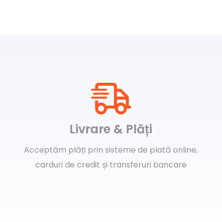
multe
variații.
Opțiunile
pot
fi
alese
în
pagina
produsului.
Livrare & Plăți
Acceptăm plăți prin sisteme de plată online,
carduri de credit și transferuri bancare