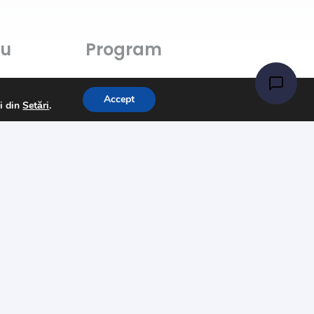
ru
Program
Luni-Vineri: 11:00 – 21:00
Sâmbătă: 11:00 – 14:00
Accept
ii din
Setări
.