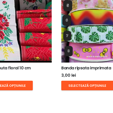
uta floral 10 cm
Banda ripsata imprimata
3,00
lei
Acest
EAZĂ OPȚIUNILE
SELECTEAZĂ OPȚIUNILE
produs
are
mai