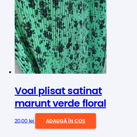
fost:
60,00 lei.
75,00 lei.
Voal plisat satinat
marunt verde floral
20,00
lei
ADAUGĂ ÎN COȘ