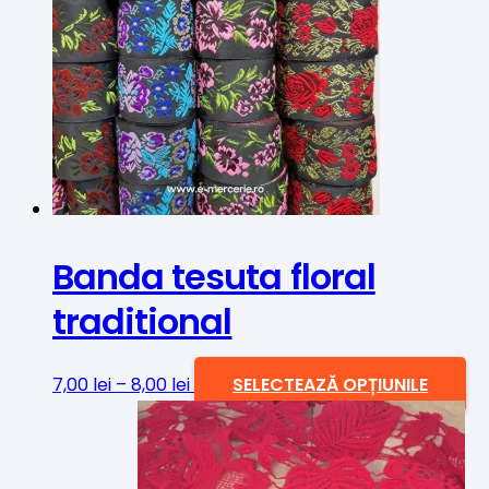
Banda tesuta floral
traditional
Interval
Ac
7,00
lei
–
8,00
lei
SELECTEAZĂ OPȚIUNILE
de
pr
prețuri:
ar
7,00 lei
ma