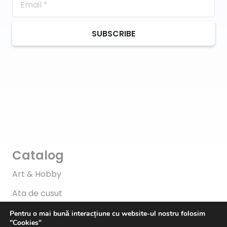
SUBSCRIBE
Catalog
Art & Hobby
Ata de cusut
Pasmanterie
Pentru o mai bună interacțiune cu website-ul nostru folosim
"Cookies"