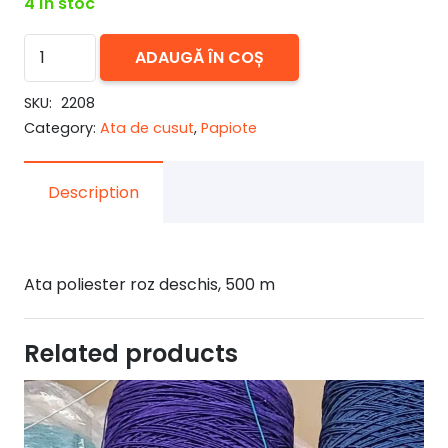
4 în stoc
Cantitate
ADAUGĂ ÎN COȘ
Ata
roz
SKU:
2208
Category:
Ata de cusut
,
Papiote
quartz
500
m
Description
Ata poliester roz deschis, 500 m
Related products