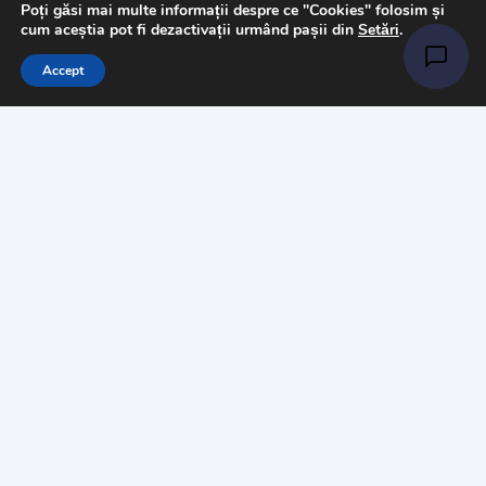
Tesaturi
Poți găsi mai multe informații despre ce "Cookies" folosim și
cum aceștia pot fi dezactivații urmând pașii din
Setări
.
Accesorii
Accept
Informații
Întrebări
Livrare
Returns
Payments
Magazinul nostru
Despre noi
Contact
Politica de „Cookies”