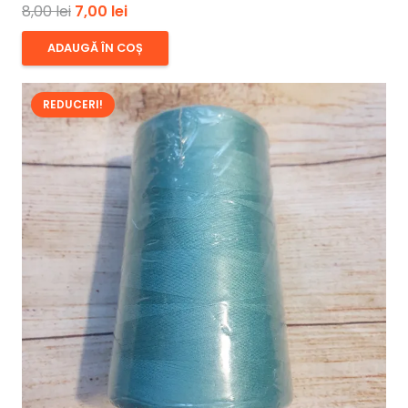
Prețul
Prețul
8,00
lei
7,00
lei
inițial
curent
ADAUGĂ ÎN COȘ
a
este:
fost:
7,00 lei.
REDUCERI!
8,00 lei.