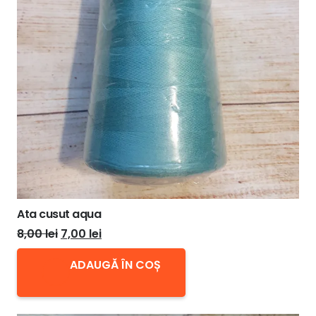
Ata cusut aqua
Prețul
Prețul
8,00
lei
7,00
lei
inițial
curent
ADAUGĂ ÎN COȘ
a
este:
fost:
7,00 lei.
8,00 lei.