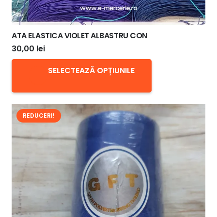
ATA ELASTICA VIOLET ALBASTRU CON
30,00
lei
Acest
SELECTEAZĂ OPȚIUNILE
produs
are
mai
REDUCERI!
multe
variații.
Opțiunile
pot
fi
alese
în
pagina