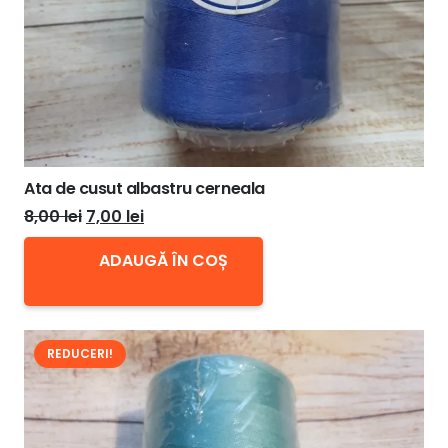
produsului.
Ata de cusut albastru cerneala
Prețul
Prețul
8,00
lei
7,00
lei
inițial
curent
ADAUGĂ ÎN COȘ
a
este:
fost:
7,00 lei.
8,00 lei.
REDUCERI!