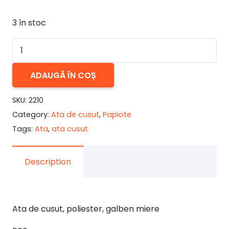
3 în stoc
Cantitate
Ata
de
ADAUGĂ ÎN COȘ
cusut
SKU:
2210
galben
Category:
Ata de cusut
,
Papiote
miere
Tags:
Ata
,
ata cusut
Description
Ata de cusut, poliester, galben miere