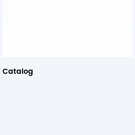
Catalog
Art & Hobby
Ata de cusut
Pasmanterie
Tesaturi