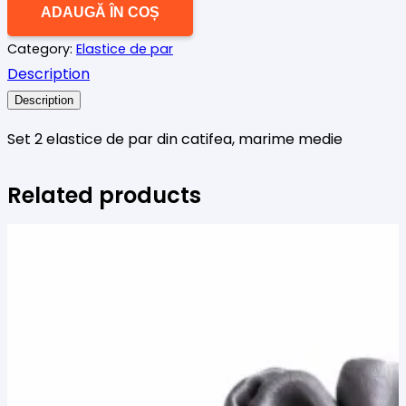
Cantitate
ADAUGĂ ÎN COȘ
2
Category:
Elastice de par
elastice
Description
de
par
Description
catifea
Set 2 elastice de par din catifea, marime medie
verde
Related products