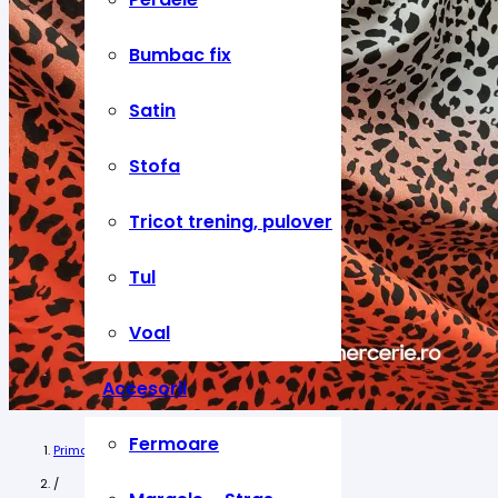
Bumbac fix
Satin
Stofa
Tricot trening, pulover
Tul
Voal
Accesorii
Fermoare
Prima pagină
/