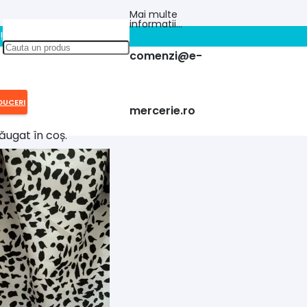
Mai multe
informatii…
!!
comenzi@e-
DUCERI
mercerie.ro
ăugat în coș.