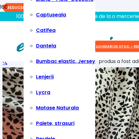
REDUCERI!
REDUCERI!
REDUCERI!
Captuseala
100% aici gasiti tot ce aveti nevoie de la o mercerie
Catifea
Dantela
LICHIDARI DE STOC – RE
Bumbac elastic, Jersey
produs
a fost ad
🔍
Lenjerii
Lycra
Matase Naturala
Paiete, strasuri
Perdele