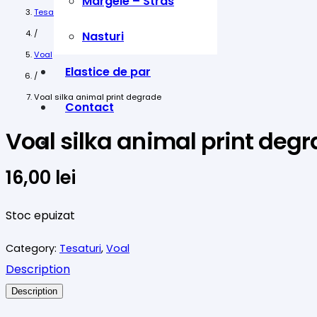
Margele – Stras
Tesaturi
/
Nasturi
Voal
Elastice de par
/
Voal silka animal print degrade
Contact
Voal silka animal print deg
16,00
lei
Stoc epuizat
Category:
Tesaturi
,
Voal
Description
Description