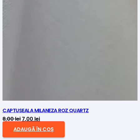
CAPTUSEALA MILANEZA ROZ QUARTZ
Prețul
Prețul
8,00
lei
7,00
lei
inițial
curent
ADAUGĂ ÎN COȘ
a
este: