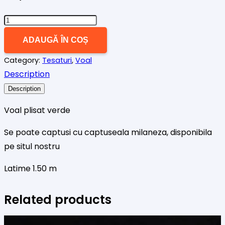
Cantitate
VOAL
ADAUGĂ ÎN COȘ
PLISAT
Category:
Tesaturi
,
Voal
VERDE
Description
Description
Voal plisat verde
Se poate captusi cu captuseala milaneza, disponibila
pe situl nostru
Latime 1.50 m
Related products