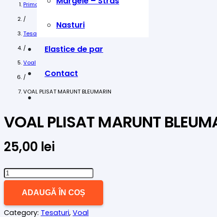
Margele – Stras
Prima pagină
/
Nasturi
Tesaturi
Elastice de par
/
Voal
Contact
/
VOAL PLISAT MARUNT BLEUMARIN
VOAL PLISAT MARUNT BLEUM
25,00
lei
Cantitate
VOAL
ADAUGĂ ÎN COȘ
PLISAT
Category:
Tesaturi
,
Voal
MARUNT