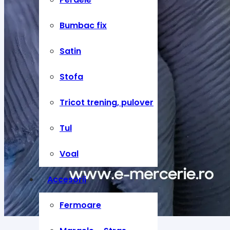
Bumbac fix
Satin
Stofa
Tricot trening, pulover
Tul
Voal
Accesorii
Fermoare