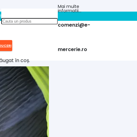
Mai multe
informatii…
!!
comenzi@e-
DUCERI
mercerie.ro
ăugat în coș.